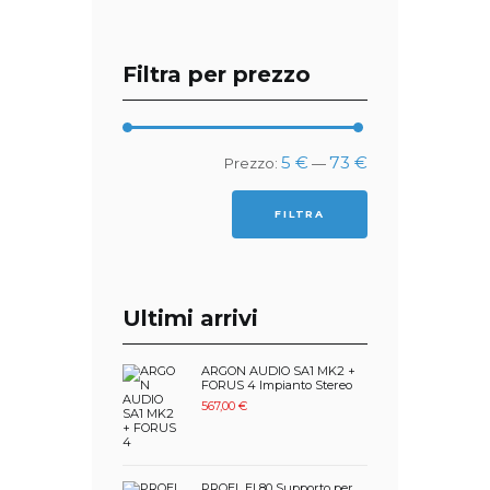
Filtra per prezzo
Prezzo
Prezzo
5 €
73 €
Prezzo:
—
Min
Max
FILTRA
Ultimi arrivi
ARGON AUDIO SA1 MK2 +
FORUS 4 Impianto Stereo
567,00
€
PROEL EL80 Supporto per