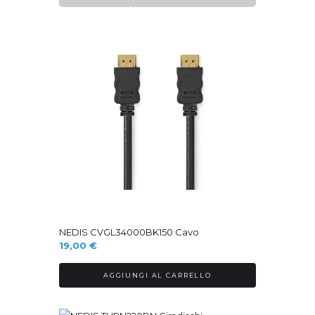
base
al
più
recente
NEDIS CVGL34000BK150 Cavo
19,00
€
AGGIUNGI AL CARRELLO