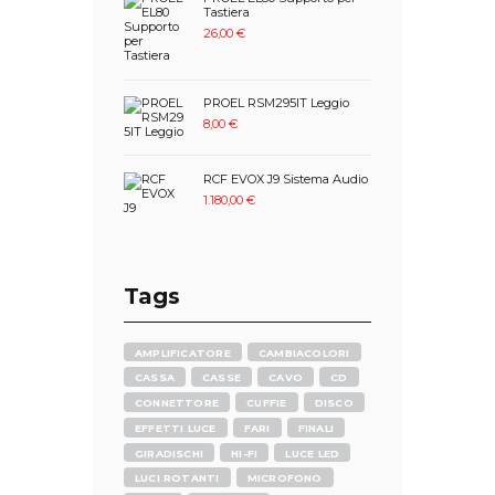
Tastiera
26,00
€
PROEL RSM295IT Leggio
8,00
€
RCF EVOX J9 Sistema Audio
1.180,00
€
Tags
AMPLIFICATORE
CAMBIACOLORI
CASSA
CASSE
CAVO
CD
CONNETTORE
CUFFIE
DISCO
EFFETTI LUCE
FARI
FINALI
GIRADISCHI
HI-FI
LUCE LED
LUCI ROTANTI
MICROFONO