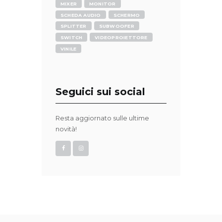
MIXER
MONITOR
SCHEDA AUDIO
SCHERMO
SPLITTER
SUBWOOFER
SWITCH
VIDEOPROIETTORE
VINILE
Seguici sui social
Resta aggiornato sulle ultime
novità!