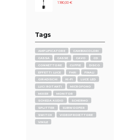
1.180,00
€
Tags
AMPLIFICATORE
CAMBIACOLORI
CASSA
CASSE
CAVO
CD
CONNETTORE
CUFFIE
DISCO
EFFETTI LUCE
FARI
FINALI
GIRADISCHI
HI-FI
LUCE LED
LUCI ROTANTI
MICROFONO
MIXER
MONITOR
SCHEDA AUDIO
SCHERMO
SPLITTER
SUBWOOFER
SWITCH
VIDEOPROIETTORE
VINILE