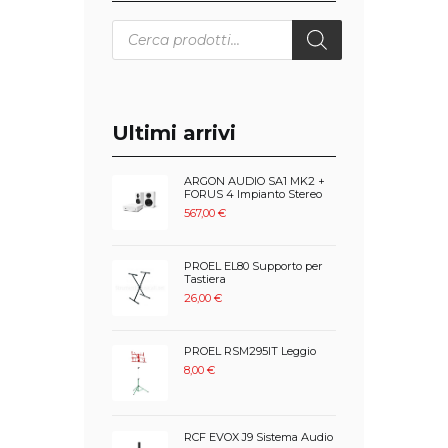
Products
search
Ultimi arrivi
ARGON AUDIO SA1 MK2 +
FORUS 4 Impianto Stereo
567,00
€
PROEL EL80 Supporto per
Tastiera
26,00
€
PROEL RSM295IT Leggio
8,00
€
RCF EVOX J9 Sistema Audio