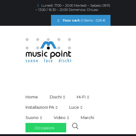
Lunedì: 17.00 – 20.00 Martedì – Sabato: 09:15
– 13.00 / 16.30 – 20.00 Domenica: Chiuso
Your cart:
0 Items
-
0,00 €
Home
Dischi
Hi-Fi
Installazioni PA
Luce
Suono
Video
Marchi
Occasioni