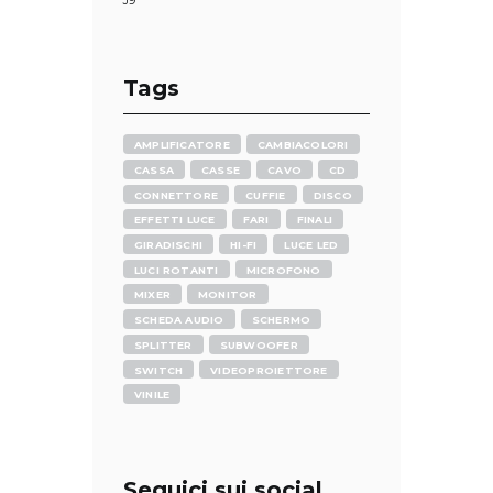
Tags
AMPLIFICATORE
CAMBIACOLORI
CASSA
CASSE
CAVO
CD
CONNETTORE
CUFFIE
DISCO
EFFETTI LUCE
FARI
FINALI
GIRADISCHI
HI-FI
LUCE LED
LUCI ROTANTI
MICROFONO
MIXER
MONITOR
SCHEDA AUDIO
SCHERMO
SPLITTER
SUBWOOFER
SWITCH
VIDEOPROIETTORE
VINILE
Seguici sui social