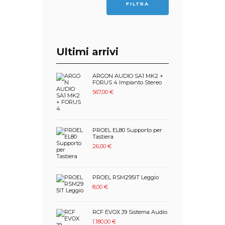
FILTRA
Ultimi arrivi
ARGON AUDIO SA1 MK2 +
FORUS 4 Impianto Stereo
567,00
€
PROEL EL80 Supporto per
Tastiera
26,00
€
PROEL RSM295IT Leggio
8,00
€
RCF EVOX J9 Sistema Audio
1.180,00
€