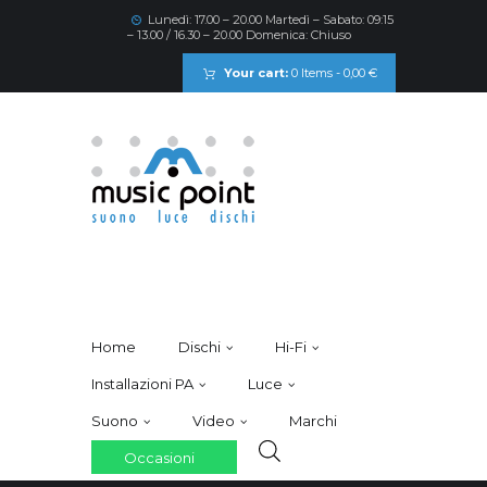
Lunedì: 17.00 – 20.00 Martedì – Sabato: 09:15
– 13.00 / 16.30 – 20.00 Domenica: Chiuso
Your cart:
0 Items
-
0,00 €
Home
Dischi
Hi-Fi
Installazioni PA
Luce
Suono
Video
Marchi
Occasioni