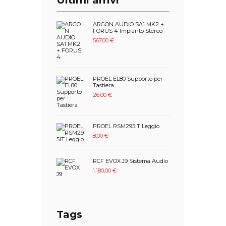
ARGON AUDIO SA1 MK2 +
FORUS 4 Impianto Stereo
567,00
€
PROEL EL80 Supporto per
Tastiera
26,00
€
PROEL RSM295IT Leggio
8,00
€
RCF EVOX J9 Sistema Audio
1.180,00
€
Tags