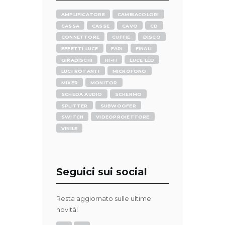
AMPLIFICATORE
CAMBIACOLORI
CASSA
CASSE
CAVO
CD
CONNETTORE
CUFFIE
DISCO
EFFETTI LUCE
FARI
FINALI
GIRADISCHI
HI-FI
LUCE LED
LUCI ROTANTI
MICROFONO
MIXER
MONITOR
SCHEDA AUDIO
SCHERMO
SPLITTER
SUBWOOFER
SWITCH
VIDEOPROIETTORE
VINILE
Seguici sui social
Resta aggiornato sulle ultime
novità!