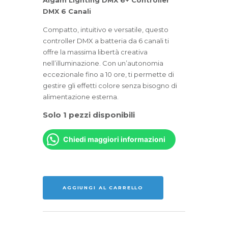
DMX 6 Canali
Compatto, intuitivo e versatile, questo
controller DMX a batteria da 6 canali ti
offre la massima libertà creativa
nell’illuminazione. Con un’autonomia
eccezionale fino a 10 ore, ti permette di
gestire gli effetti colore senza bisogno di
alimentazione esterna.
Solo 1 pezzi disponibili
Chiedi maggiori informazioni
ALGAM
LIGHTING
DMX
AGGIUNGI AL CARRELLO
6+
quantità