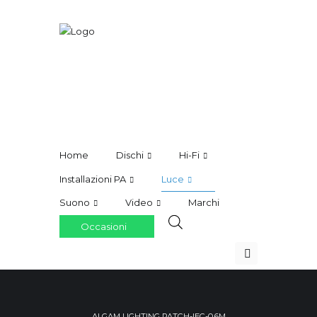
Home
Dischi
Hi-Fi
Installazioni PA
Luce
Suono
Video
Marchi
Occasioni
ALGAM LIGHTING PATCH-IEC-0.6M