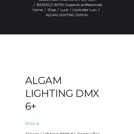
BESPECO BP110 Supporto professionale
Home
Shop
Luce
Controller Luci
ALGAM LIGHTING DMX 6+
ALGAM
LIGHTING DMX
6+
57,00
€
Algam Lighting DMX 6+ Controller