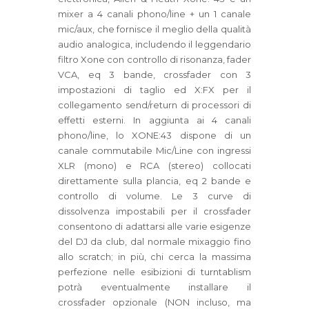
mixer a 4 canali phono/line + un 1 canale
mic/aux, che fornisce il meglio della qualità
audio analogica, includendo il leggendario
filtro Xone con controllo di risonanza, fader
VCA, eq 3 bande, crossfader con 3
impostazioni di taglio ed X:FX per il
collegamento send/return di processori di
effetti esterni. In aggiunta ai 4 canali
phono/line, lo XONE:43 dispone di un
canale commutabile Mic/Line con ingressi
XLR (mono) e RCA (stereo) collocati
direttamente sulla plancia, eq 2 bande e
controllo di volume. Le 3 curve di
dissolvenza impostabili per il crossfader
consentono di adattarsi alle varie esigenze
del DJ da club, dal normale mixaggio fino
allo scratch; in più, chi cerca la massima
perfezione nelle esibizioni di turntablism
potrà eventualmente installare il
crossfader opzionale (NON incluso, ma