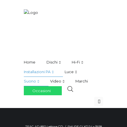
Home
Dischi
Hi-Fi
Installazioni PA
Luce
Suono
Video
Marchi
Occasioni
TEAC AD 850 Lettore CD
SHURE GLXD24+/B58