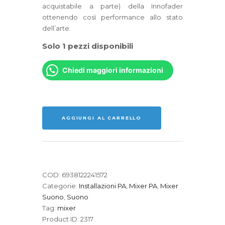
acquistabile a parte) della Innofader
ottenendo così performance allo stato
dell’arte.
Solo 1 pezzi disponibili
Chiedi maggiori informazioni
ALLEN
&
HEATH
AGGIUNGI AL CARRELLO
XONE
43
quantità
COD:
6938122241572
Categorie:
Installazioni PA
,
Mixer PA
,
Mixer
Suono
,
Suono
Tag:
mixer
Product ID:
2317