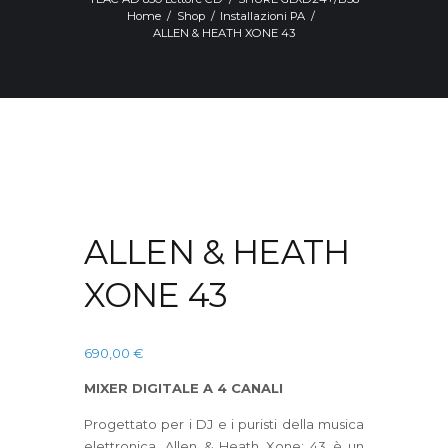
Home
Shop
Installazioni PA
ALLEN & HEATH XONE 43
ALLEN & HEATH
XONE 43
690,00
€
MIXER DIGITALE A 4 CANALI
Progettato per i DJ e i puristi della musica
elettronica, Allen & Heath Xone: 43 è un