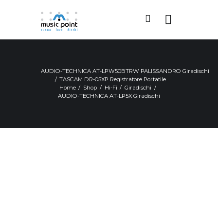
AUDIO-TECHNICA AT-LPW50BTRW PALISSANDRO Giradischi
TASCAM DR-05XP Registratore Portatile
Home
Shop
Hi-Fi
Giradischi
AUDIO-TECHNICA AT-LP5X Giradischi