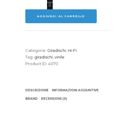
TECHNICA
AT-
AGGIUNGI AL CARRELLO
LP5X
Giradischi
quantità
Categorie:
Giradischi
,
Hi-Fi
Tag:
giradischi
,
vinile
Product ID:
4070
DESCRIZIONE
INFORMAZIONI AGGIUNTIVE
BRAND
RECENSIONI (0)