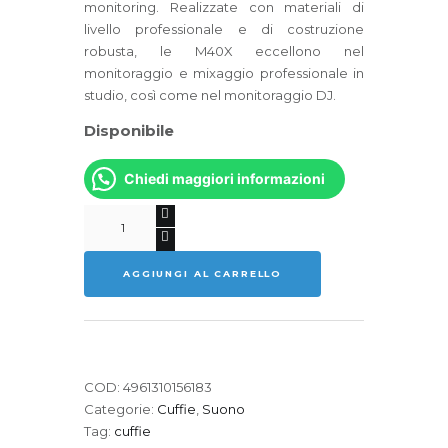
monitoring. Realizzate con materiali di
livello professionale e di costruzione
robusta, le M40X eccellono nel
monitoraggio e mixaggio professionale in
studio, così come nel monitoraggio DJ.
Disponibile
Chiedi maggiori informazioni
AUDIO
TECHNICA
ATH-
AGGIUNGI AL CARRELLO
M40X
Cuffie
quantità
COD:
4961310156183
Categorie:
Cuffie
,
Suono
Tag:
cuffie