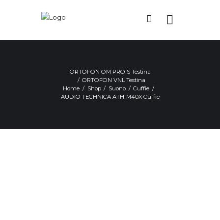
ORTOFON OM PRO S Testina
ORTOFON VNL Testina
Home
Shop
Suono
Cuffie
AUDIO TECHNICA ATH-M40X Cuffie