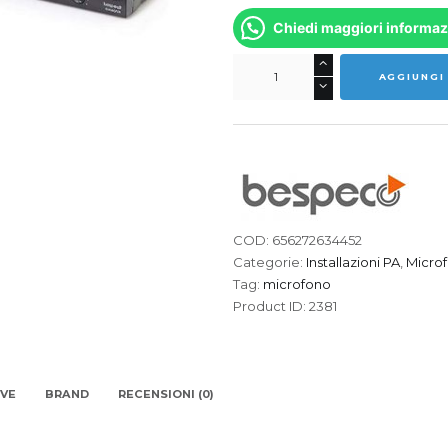
Chiedi maggiori informaz
BESPECO
AGGIUNGI
GM805R
Radiomicrofono
quantità
COD:
656272634452
Categorie:
Installazioni PA
,
Microf
Tag:
microfono
Product ID:
2381
IVE
BRAND
RECENSIONI (0)