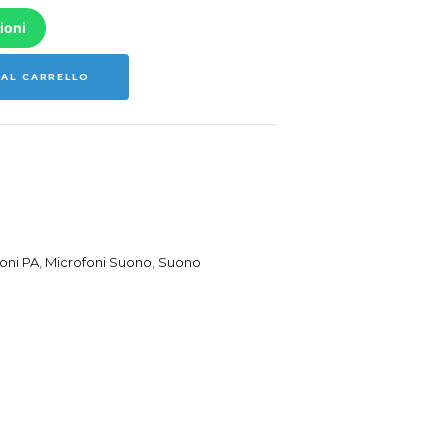
ioni
 AL CARRELLO
oni PA
,
Microfoni Suono
,
Suono