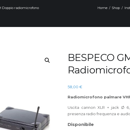
Doppio radiomicrofono
Home
Shop
Ins
BESPECO G
Radiomicrof
58,00
€
Radiomicrofono palmare VH
Uscita cannon XLR + jack Ø 6,
presenza radio frequenza e audi
Disponibile