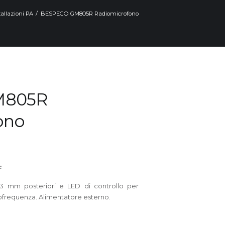
tallazioni PA
BESPECO GM805R Radiomicrofono
M805R
ono
F
3 mm posteriori e LED di controllo per
ofrequenza. Alimentatore esterno.