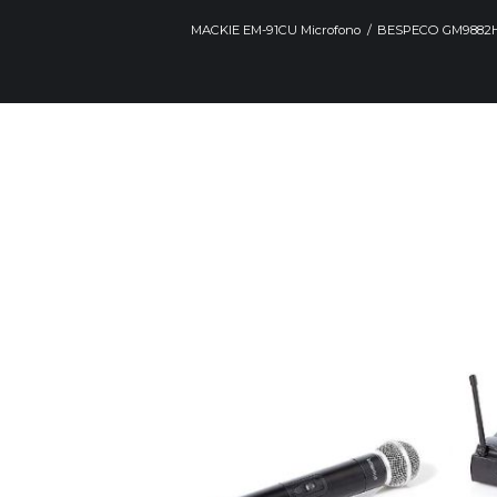
MACKIE EM-91CU Microfono
BESPECO GM9882H 