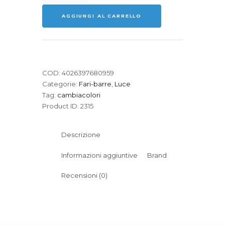
IP
AGGIUNGI AL CARRELLO
T-
Bar
16
QCL
Bar
COD:
4026397680959
quantità
Categorie:
Fari-barre
,
Luce
Tag:
cambiacolori
Product ID:
2315
Descrizione
Informazioni aggiuntive
Brand
Recensioni (0)