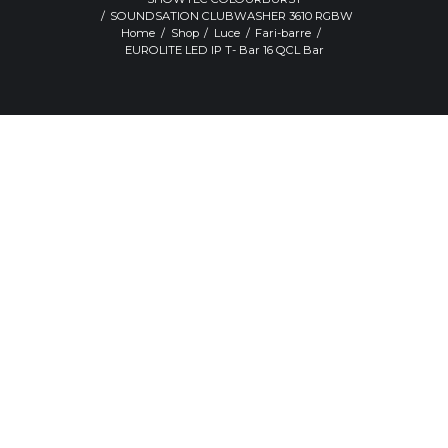
SOUNDSATION CLUBWASHER 3610 RGBW
Home
Shop
Luce
Fari-barre
EUROLITE LED IP T- Bar 16 QCL Bar