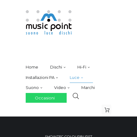
Home
Dischi
Hi-Fi
Installazioni PA
Luce
Suono
Video
Marchi
Occasioni
SHOWTEC COLOURBURST