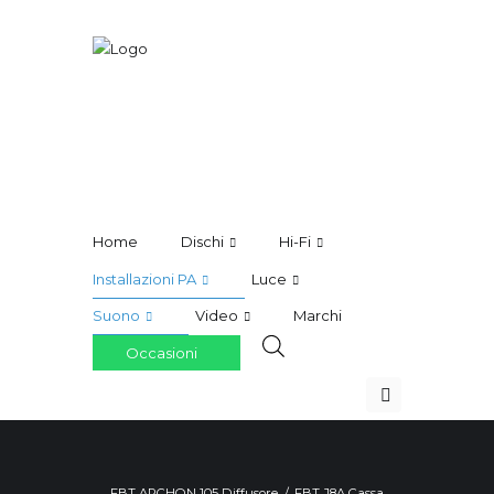
Home
Dischi
Hi-Fi
Installazioni PA
Luce
Suono
Video
Marchi
Occasioni
FBT ARCHON 105 Diffusore
FBT J8A Cassa