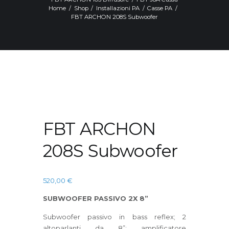
Home
Shop
Installazioni PA
Casse PA
FBT ARCHON 208S Subwoofer
FBT ARCHON
208S Subwoofer
520,00
€
SUBWOOFER PASSIVO 2X 8”
Subwoofer passivo in bass reflex; 2
altoparlanti da 8”; amplificatore