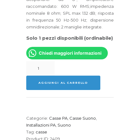
raccomandato: 600 W RMS;impedenza
nominale 8 ohm; SPL max 132 dB; risposta
in frequenza 50 Hz-500 Hz; dispersione
omnidirezionale; 2 maniglie integrate.
Solo 1 pezzi disponibili (ordinabile)
Chiedi maggiori informazioni
FBT
ARCHON
208S
AGGIUNGI AL CARRELLO
Subwoofer
quantità
Categorie:
Casse PA
,
Casse Suono
,
Installazioni PA
,
Suono
Tag:
casse
Product ID:
2409