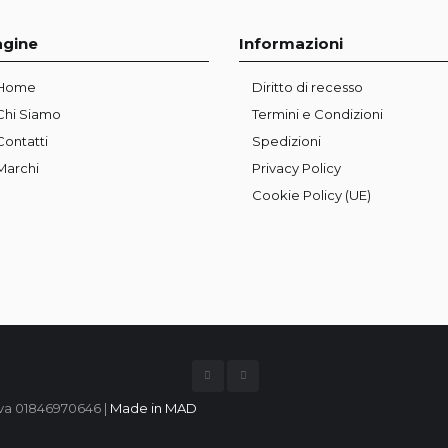
agine
Informazioni
Home
Diritto di recesso
Chi Siamo
Termini e Condizioni
Contatti
Spedizioni
Marchi
Privacy Policy
Cookie Policy (UE)
.Iva 01846970646 |
Made in MAD