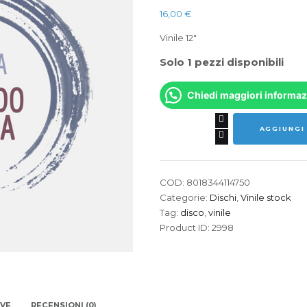
16,00
€
Vinile 12″
Solo 1 pezzi disponibili
Chiedi maggiori informaz
GERARDO
AGGIUNGI
FRISINA
-
Olympia
Ep
COD:
8018344114750
quantità
Categorie:
Dischi
,
Vinile stock
Tag:
disco
,
vinile
Product ID:
2998
IVE
RECENSIONI (0)