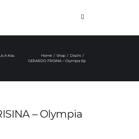
s A Kiss
Home
Shop
Dischi
GERARDO FRISINA – Olympia Ep
SINA – Olympia