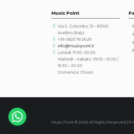
Music Point
P
Via C. Colombo, 15 – 83100
Avellino (Italy)
+39 0825 78 26 29
info@musicpoint.it
Lunedì: 17.00 -20.00
Martedì – Sabato: 09:15 – 13.00 /
16.30 – 20.00
Domenica: Chiuso
Music Point © 2026 All Rights Reserved | P