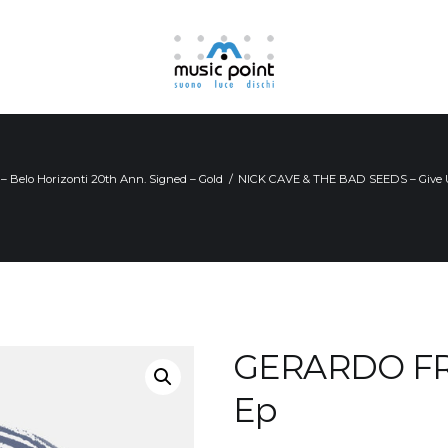
elo Horizonti 20th Ann. Signed – Gold
NICK CAVE & THE BAD SEEDS – Give U
GERARDO FRI
Ep