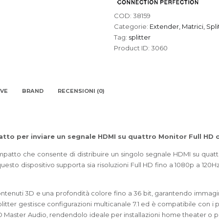
COD:
38159
Categorie:
Extender, Matrici, Spli
Tag:
splitter
Product ID:
3060
IVE
BRAND
RECENSIONI (0)
tto per inviare un segnale HDMI su quattro Monitor Full HD
compatto che consente di distribuire un singolo segnale HDMI su qua
uesto dispositivo supporta sia risoluzioni Full HD fino a 1080p a 120H
contenuti 3D e una profondità colore fino a 36 bit, garantendo immagin
litter gestisce configurazioni multicanale 7.1 ed è compatibile con i p
 Master Audio, rendendolo ideale per installazioni home theater o pro