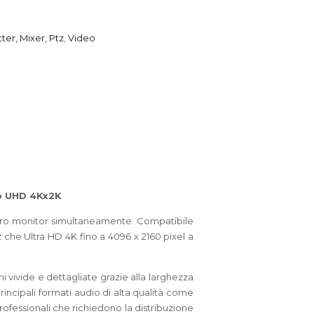
tter, Mixer, Ptz
,
Video
 o UHD 4Kx2K
ttro monitor simultaneamente. Compatibile
z che Ultra HD 4K fino a 4096 x 2160 pixel a
i vivide e dettagliate grazie alla larghezza
rincipali formati audio di alta qualità come
fessionali che richiedono la distribuzione