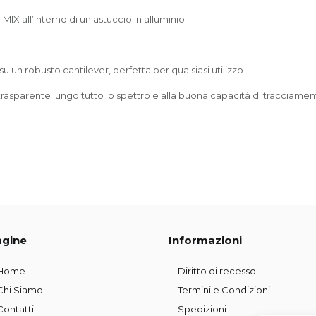
X all’interno di un astuccio in alluminio
 su un robusto cantilever, perfetta per qualsiasi utilizzo
no trasparente lungo tutto lo spettro e alla buona capacità di tracciame
agine
Informazioni
Home
Diritto di recesso
Chi Siamo
Termini e Condizioni
Contatti
Spedizioni