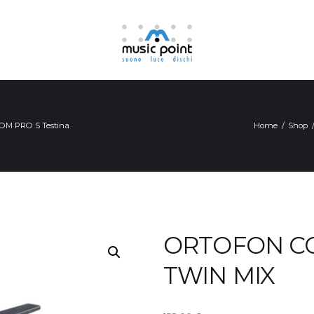
M PRO S Testina
Home
Shop
ORTOFON C
TWIN MIX