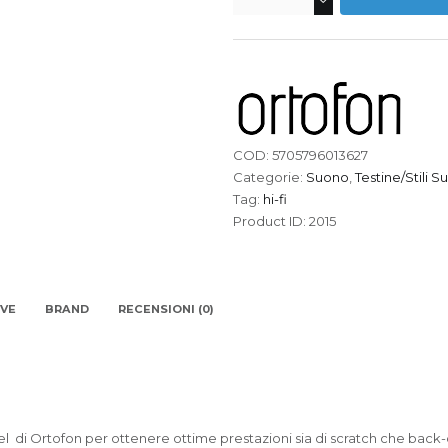
CONCORDE
MKII
TWIN
MIX
quantità
COD:
5705796013627
Categorie:
Suono
,
Testine/Stili 
Tag:
hi-fi
Product ID:
2015
IVE
BRAND
RECENSIONI (0)
el di Ortofon per ottenere ottime prestazioni sia di scratch che back