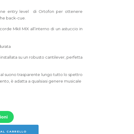
one entry level di Ortofon per ottenere
 che back-cue.
rde MkII MIX all’interno di un astuccio in
durata
installata su un robusto cantilever, perfetta
e, al suono trasparente lungo tutto lo spettro
ento, è adatta a qualsiasi genere musicale
ioni
 AL CARRELLO