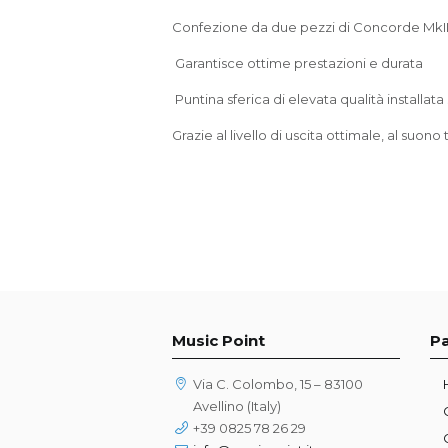
Confezione da due pezzi di Concorde MkII MI
Garantisce ottime prestazioni e durata
Puntina sferica di elevata qualità installata
Grazie al livello di uscita ottimale, al suo
Music Point
P
Via C. Colombo, 15 – 83100
Avellino (Italy)
+39 0825 78 26 29