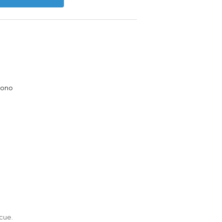
Suono
-cue.