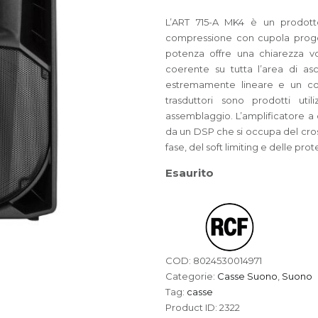
L’ART 715-A MK4 è un prodotto
compressione con cupola proge
potenza offre una chiarezza v
coerente su tutta l’area di asc
estremamente lineare e un con
trasduttori sono prodotti uti
assemblaggio. L’amplificatore a
da un DSP che si occupa del cross
fase, del soft limiting e delle prot
Esaurito
COD:
8024530014971
Categorie:
Casse Suono
,
Suono
Tag:
casse
Product ID:
2322