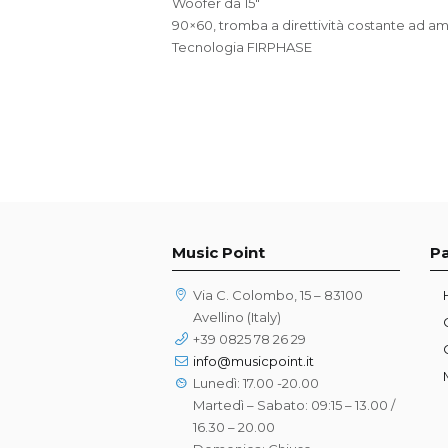
Woofer da 15″
90×60, tromba a direttività costante ad a
Tecnologia FIRPHASE
Music Point
P
Via C. Colombo, 15 – 83100
Avellino (Italy)
+39 0825 78 26 29
info@musicpoint.it
Lunedì: 17.00 -20.00
Martedì – Sabato: 09:15 – 13.00 /
16.30 – 20.00