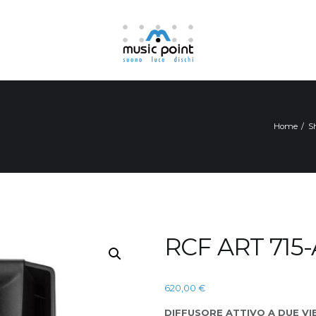
Home
S
RCF ART 715
620,00
€
DIFFUSORE ATTIVO A DUE VI