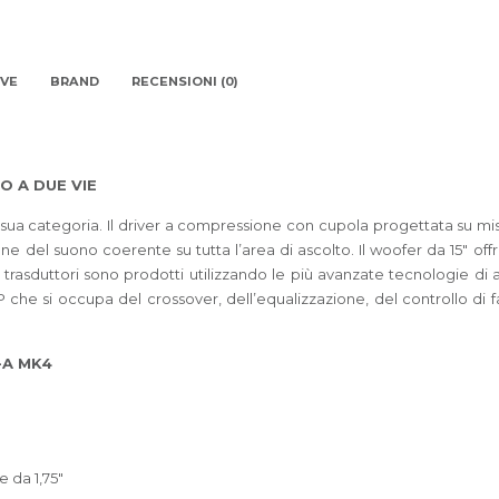
IVE
BRAND
RECENSIONI (0)
O A DUE VIE
 sua categoria. Il driver a compressione con cupola progettata su mi
ne del suono coerente su tutta l’area di ascolto. Il woofer da 15″ of
 trasduttori sono prodotti utilizzando le più avanzate tecnologie di
e si occupa del crossover, dell’equalizzazione, del controllo di fas
5-A MK4
 da 1,75″