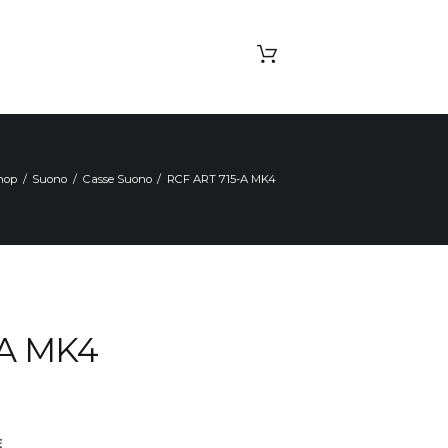
hop
Suono
Casse Suono
RCF ART 715-A MK4
-A MK4
E