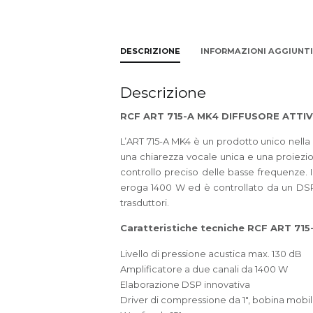
DESCRIZIONE
INFORMAZIONI AGGIUNT
Descrizione
RCF ART 715-A MK4 DIFFUSORE ATTIV
L’ART 715-A MK4 è un prodotto unico nella
una chiarezza vocale unica e una proiezio
controllo preciso delle basse frequenze. I
eroga 1400 W ed è controllato da un DSP ch
trasduttori.
Caratteristiche tecniche RCF ART 71
Livello di pressione acustica max. 130 dB
Amplificatore a due canali da 1400 W
Elaborazione DSP innovativa
Driver di compressione da 1″, bobina mobile