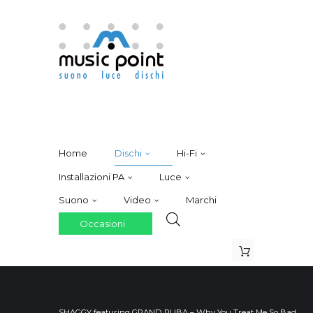
Home
Dischi
Hi-Fi
Installazioni PA
Luce
Suono
Video
Marchi
Occasioni
SHAGGY featuring GRAND PUBA – Why You Treat Me So Bad