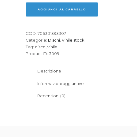
-
AGGIUNGI AL CARRELLO
Never
Never
Love
(The
COD:
706301393307
Remixes)
Categorie:
Dischi
,
Vinile stock
quantità
Tag:
disco
,
vinile
Product ID:
3009
Descrizione
Informazioni aggiuntive
Recensioni (0)