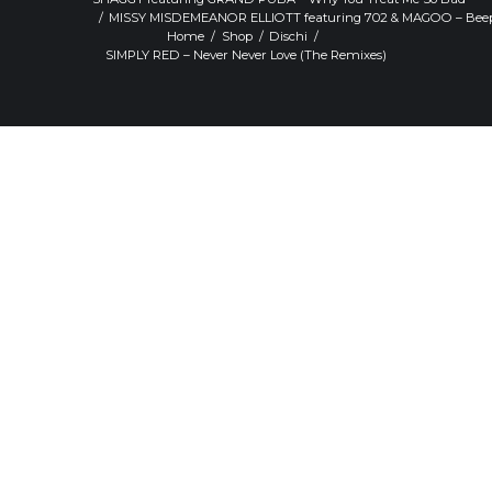
MISSY MISDEMEANOR ELLIOTT featuring 702 & MAGOO – Beep
Home
Shop
Dischi
SIMPLY RED – Never Never Love (The Remixes)