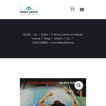
ELISA – Ivy
MINA – Ti Amo Come Un Pazzo
Home
Shop
Dischi
CD
ZUCCHERO – Una Rosa Blanca