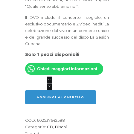
“Quale senso abbiamo noi”.
Il DVD include il concerto integrale, un
esclusivo documentario e 2 video inediti.La
celebrazione dal vivo in un concerto unico
e del grande successo del disco La Sesión
Cubana.
Solo 1 pezzi disponibili
Chiedi maggiori informazioni
ZUCCHERO
-
Una
AGGIUNGI AL CARRELLO
Rosa
Blanca
quantità
COD:
602537642588
Categorie:
CD
,
Dischi
Tag:
cd