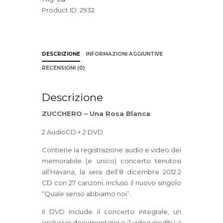
Product ID:
2932
DESCRIZIONE
INFORMAZIONI AGGIUNTIVE
RECENSIONI (0)
Descrizione
ZUCCHERO – Una Rosa Blanca
2 AudioCD + 2 DVD
Contiene la registrazione audio e video del
memorabile (e unico) concerto tenutosi
all’Havana, la sera dell’8 dicembre 2012.2
CD con 27 canzoni, incluso il nuovo singolo
“Quale senso abbiamo noi”.
Il DVD include il concerto integrale, un
esclusivo documentario e 2 video inediti.La