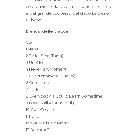
celebrazione dal vivo in un concerto unico
e del grande successo del disco La Sesión
Cubana.
Elenco delle tracce
CD 1
1 Nena
2 Baila (Sexy Thing)
3 Un Kilo
4 Never Is A Moment
5 Guantanamera (Guajira)
6 Cuba Libre
7 L’Urlo
8 Everybody ‘s Got To Learn Sometime
9 Love Is All Around (Still)
10 Così Celeste
11 Pana
12 Ave Maria No Morro
13 Sabor A Ti