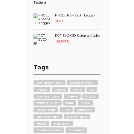
PROEL RSM295IT Leggio
8,00
€
RCF EVOX J9 Sistema Audio
1.180,00
€
Tags
AMPLIFICATORE
CAMBIACOLORI
CASSA
CASSE
CAVO
CD
CONNETTORE
CUFFIE
DISCO
EFFETTI LUCE
FARI
FINALI
GIRADISCHI
HI-FI
LUCE LED
LUCI ROTANTI
MICROFONO
MIXER
MONITOR
SCHEDA AUDIO
SCHERMO