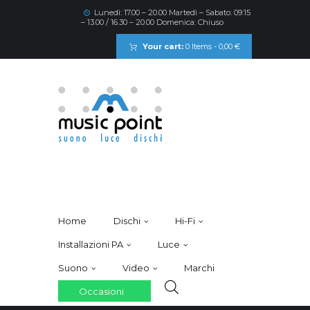
Lunedì: 17.00 – 20.00 Martedì – Sabato: 09:15
– 13.00 / 16.30 – 20.00 Domenica: Chiuso
Your cart:
0 Items
-
0,00 €
Home
Dischi
Hi-Fi
Installazioni PA
Luce
Suono
Video
Marchi
Occasioni