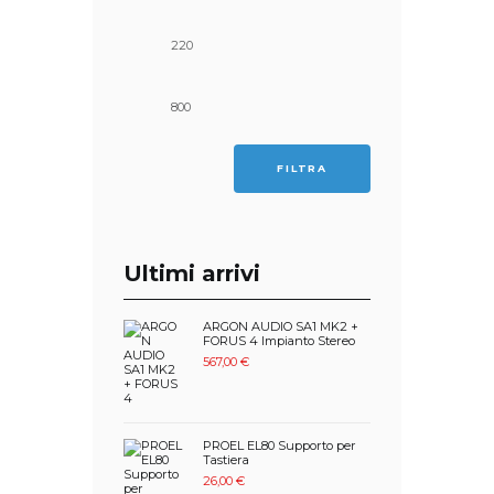
Prezzo
Prezzo
Min
Max
FILTRA
Ultimi arrivi
ARGON AUDIO SA1 MK2 +
FORUS 4 Impianto Stereo
567,00
€
PROEL EL80 Supporto per
Tastiera
26,00
€