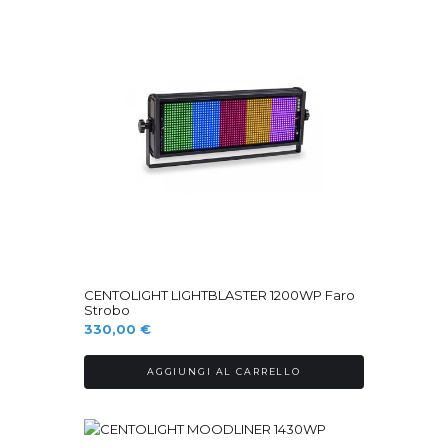
più
recente
Ordinabile
CENTOLIGHT LIGHTBLASTER 1200WP Faro
Strobo
330,00
€
AGGIUNGI AL CARRELLO