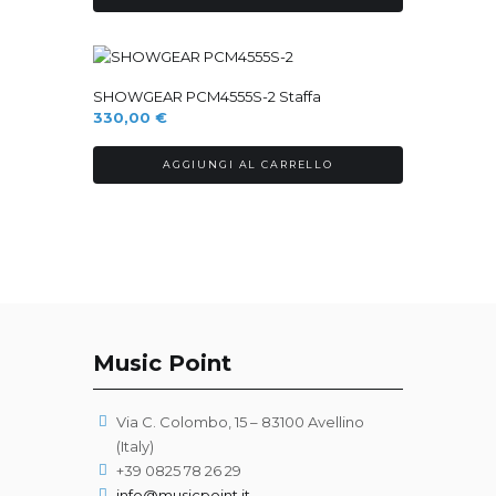
Ordinabile
SHOWGEAR PCM4555S-2 Staffa
330,00
€
AGGIUNGI AL CARRELLO
Music Point
Via C. Colombo, 15 – 83100 Avellino
(Italy)
+39 0825 78 26 29
info@musicpoint.it