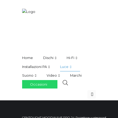
Home
Dischi
Hi-Fi
Installazioni PA
Luce
Suono
Video
Marchi
Occasioni
CENTOLIGHT MOODWAVE PRO 24 Proiettore waterproof