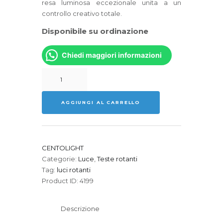
resa luminosa eccezionale unita a un
controllo creativo totale.
Disponibile su ordinazione
Chiedi maggiori informazioni
CENTOLIGHT
THESIS
280
AGGIUNGI AL CARRELLO
ZOOM
Testa
Mobile
quantità
CENTOLIGHT
Categorie:
Luce
,
Teste rotanti
Tag:
luci rotanti
Product ID:
4199
Descrizione