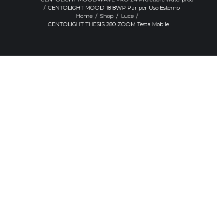
CENTOLIGHT MOOD 1818WP Par per Uso Esterno
Home
Shop
Luce
CENTOLIGHT THESIS 280 ZOOM Testa Mobile