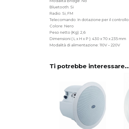
Modalità Bridge: No
Bluetooth: Si
Radio: Si, FM
Telecomando: In dotazione per il controllo
Colore: Nero
Peso netto (Kg): 2,6
Dimensioni ( L x H x P ): 430 x 70 x 235 mm
Modalità di alimentazione: 110V – 220V
Ti potrebbe interessare