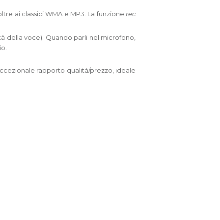
 oltre ai classici WMA e MP3. La funzione
rec
ità della voce). Quando parli nel microfono,
io.
 eccezionale rapporto qualità/prezzo, ideale