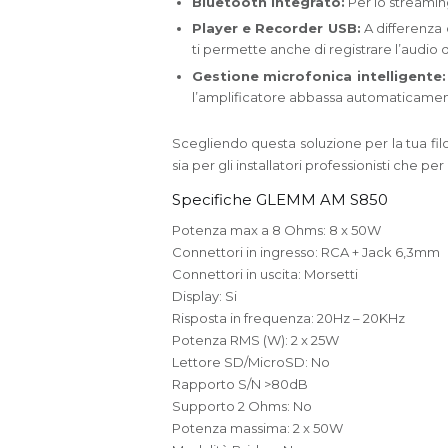
Bluetooth integrato:
Per lo streaming
Player e Recorder USB:
A differenza 
ti permette anche di registrare l’audio
Gestione microfonica intelligente:
l’amplificatore abbassa automaticamente
Scegliendo questa soluzione per la tua fil
sia per gli installatori professionisti che p
Specifiche GLEMM AM S850
Potenza max a 8 Ohms: 8 x 50W
Connettori in ingresso: RCA + Jack 6,3mm
Connettori in uscita: Morsetti
Display: Si
Risposta in frequenza: 20Hz – 20KHz
Potenza RMS (W): 2 x 25W
Lettore SD/MicroSD: No
Rapporto S/N >80dB
Supporto 2 Ohms: No
Potenza massima: 2 x 50W