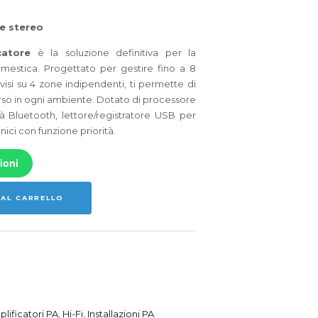
e stereo
atore
è la soluzione definitiva per la
domestica. Progettato per gestire fino a 8
isi su 4 zone indipendenti, ti permette di
rso in ogni ambiente. Dotato di processore
tà Bluetooth, lettore/registratore USB per
nici con funzione priorità.
ioni
 AL CARRELLO
lificatori PA
,
Hi-Fi
,
Installazioni PA