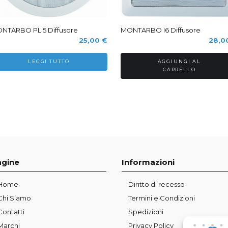
old Out
NTARBO PL 5 Diffusore
MONTARBO I6 Diffusore
25,00
€
28,0
LEGGI TUTTO
AGGIUNGI AL
CARRELLO
agine
Informazioni
Home
Diritto di recesso
Chi Siamo
Termini e Condizioni
Contatti
Spedizioni
Marchi
Privacy Policy