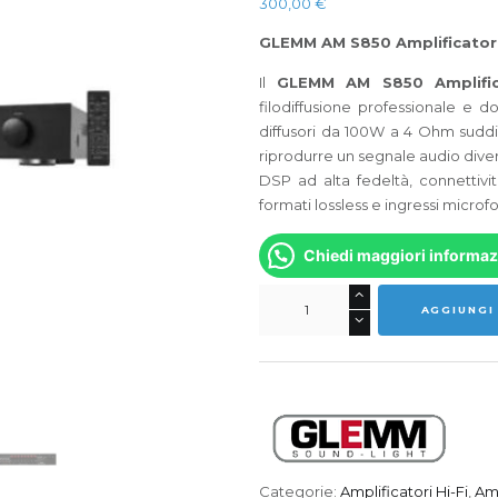
300,00
€
GLEMM AM S850 Amplificator
Il
GLEMM AM S850 Amplific
filodiffusione professionale e 
diffusori da 100W a 4 Ohm suddiv
riprodurre un segnale audio dive
DSP ad alta fedeltà, connettivi
formati lossless e ingressi microfo
Chiedi maggiori informaz
GLEMM
AGGIUNGI
AM
S850
Amplificatore
quantità
Categorie:
Amplificatori Hi-Fi
,
Amp