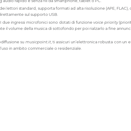
 audio rapido e senza fili da smartphone, tablet o PC.
dei lettori standard, supporta formati ad alta risoluzione (APE, FLAC),
 direttamente sul supporto USB.
I due ingressi microfonici sono dotati di funzione
voice priority
(prior
 il volume della musica di sottofondo per poi rialzarlo a fine annunc
odiffusione su
musicpoint.it
, ti assicuri un’elettronica robusta con un
er l’uso in ambito commerciale o residenziale.