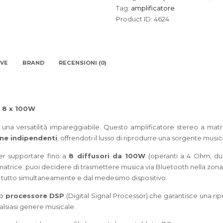
Tag:
amplificatore
Product ID:
4624
IVE
BRAND
RECENSIONI (0)
 8 x 100W
 una versatilità impareggiabile. Questo amplificatore stereo a matri
ne indipendenti
, offrendoti il lusso di riprodurre una sorgente music
per supportare fino a
8 diffusori da 100W
(operanti a 4 Ohm, due
matrice: puoi decidere di trasmettere musica via Bluetooth nella zona 
3, tutto simultaneamente e dal medesimo dispositivo.
to
processore DSP
(Digital Signal Processor) che garantisce una ripr
alsiasi genere musicale.