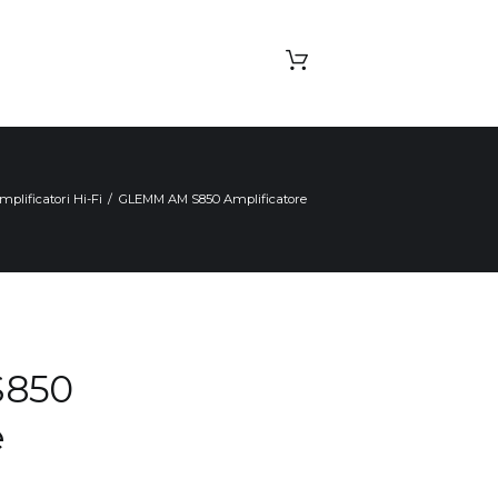
mplificatori Hi-Fi
GLEMM AM S850 Amplificatore
S850
e