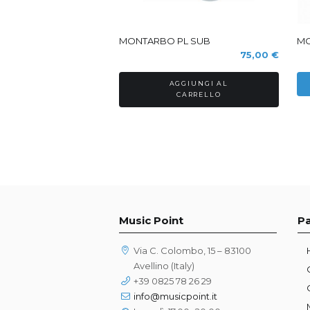
S
MONTARBO PL SUB
MO
75,00
€
AGGIUNGI AL
CARRELLO
Music Point
P
Via C. Colombo, 15 – 83100
Avellino (Italy)
+39 0825 78 26 29
info@musicpoint.it