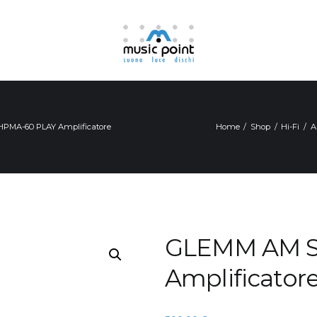
HPMA-60 PLAY Amplificatore
Home
Shop
Hi-Fi
A
GLEMM AM 
Amplificator