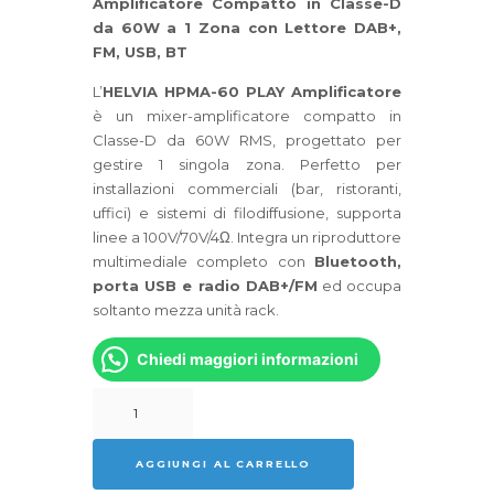
Amplificatore Compatto in Classe-D
da 60W a 1 Zona con Lettore DAB+,
FM, USB, BT
L’
HELVIA HPMA-60 PLAY Amplificatore
è un mixer-amplificatore compatto in
Classe-D da 60W RMS, progettato per
gestire 1 singola zona. Perfetto per
installazioni commerciali (bar, ristoranti,
uffici) e sistemi di filodiffusione, supporta
linee a 100V/70V/4Ω. Integra un riproduttore
multimediale completo con
Bluetooth,
porta USB e radio DAB+/FM
ed occupa
soltanto mezza unità rack.
Chiedi maggiori informazioni
HELVIA
HPMA-
60
AGGIUNGI AL CARRELLO
PLAY