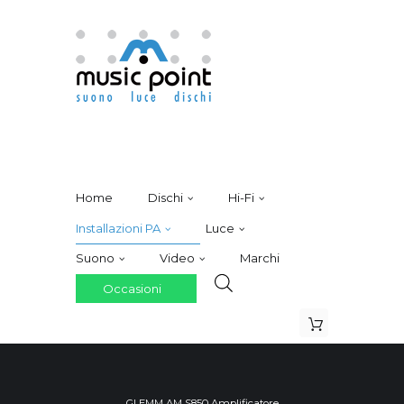
Home
Dischi
Hi-Fi
Installazioni PA
Luce
Suono
Video
Marchi
Occasioni
GLEMM AM S850 Amplificatore