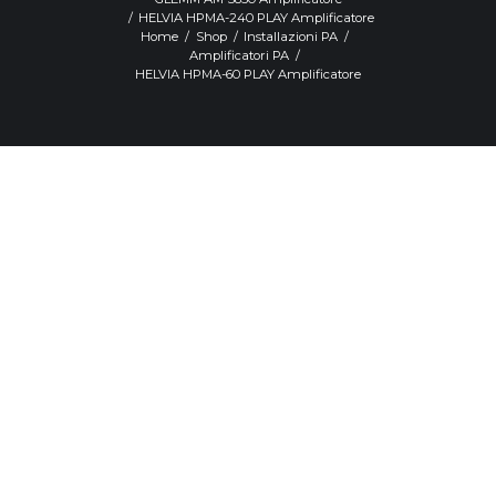
HELVIA HPMA-240 PLAY Amplificatore
Home
Shop
Installazioni PA
Amplificatori PA
HELVIA HPMA-60 PLAY Amplificatore