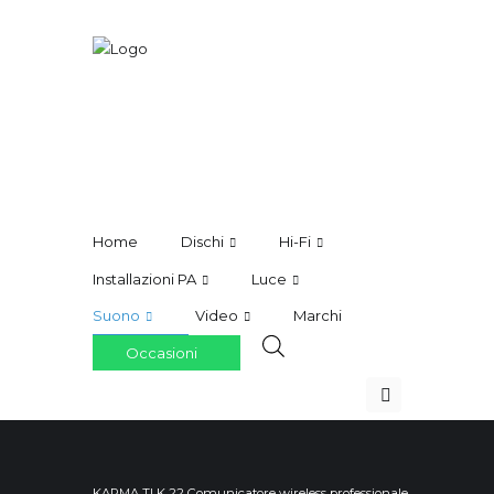
Home
Dischi
Hi-Fi
Installazioni PA
Luce
Suono
Video
Marchi
Occasioni
KARMA TLK 22 Comunicatore wireless professionale