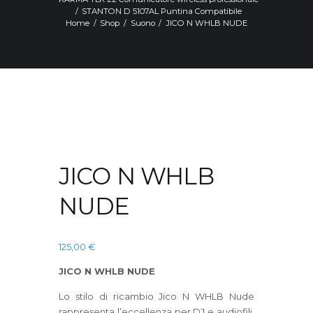
STANTON D 5107AL Puntina Compatibile
Home
Shop
Suono
JICO N WHLB NUDE
JICO N WHLB
NUDE
125,00
€
JICO N WHLB NUDE
Lo stilo di ricambio Jico N WHLB Nude
rappresenta l’eccellenza per DJ e audiofili.