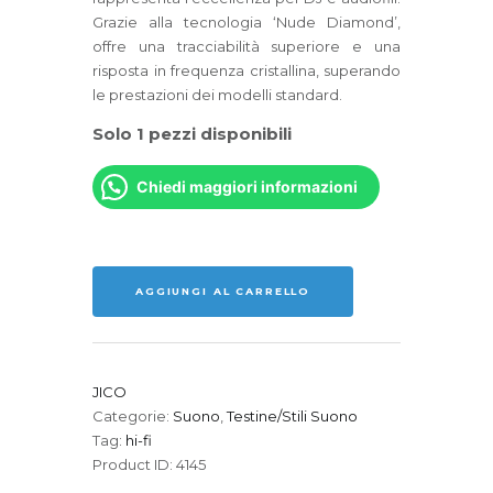
Grazie alla tecnologia ‘Nude Diamond’,
offre una tracciabilità superiore e una
risposta in frequenza cristallina, superando
le prestazioni dei modelli standard.
Solo 1 pezzi disponibili
Chiedi maggiori informazioni
JICO
N
WHLB
AGGIUNGI AL CARRELLO
NUDE
quantità
JICO
Categorie:
Suono
,
Testine/Stili Suono
Tag:
hi-fi
Product ID:
4145